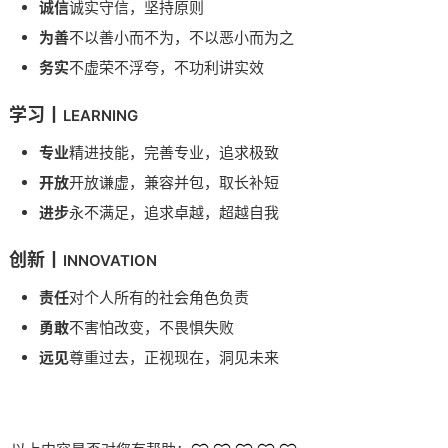
诚信
诚实守信，坚持原则
为善
不以善小而不为，不以恶小而为之
务实
不虚荣不浮夸，不功利讲实效
学习丨
LEARNING
专业
精进技能，完善专业，追求极致
开放
开放谦虚，兼容并包，取长补短
进步
永不满足，追求卓越，超越自我
创新丨
INNOVATION
责任
对个人所有的社会角色负责
勇敢
不害怕改变，不畏惧失败
远见
尊重过去，正视现在，洞见未来