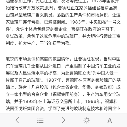
起便参加工作，先后在工地、农场等做过工。1978年国家开
始推行改革开放政策,此时，曹德旺正在家乡福建省福清县高
山镇异型玻璃厂当采购员。落后的生产条件和市场意识，让这
家玻璃厂连年亏损，已濒临倒闭。1983年，中央颁布“一号文
件”，允许个体承包经营乡镇企业，曹德旺在政府的号召下，
身试改革，承包了这家危困中的玻璃厂，并大胆推行绩效工资
制度，扩大生产，于当年扭亏为盈。
敏锐的市场意识和高度的家国情怀，让曹德旺发现，当时中国
汽车玻璃几乎全部从国外进口，严重限制了中国汽车工业的发
展以及人民生活水平的提高。为此曹德旺立志“为中国人做一
片属于自己的玻璃”。1987年，曹德旺在原有乡镇玻璃厂的基
础上，联合十几名股东（包含本省企业、华侨、乡镇政府）成
立一家小型的合资企业（福耀集团前身），生产汽车用安全玻
璃，并于1993年在上海证券交易所上市。1996年，福耀和
法国圣戈班集团合资，学到了先进的玻璃制造技术和跨国企业
管理经验。三年后，圣戈班因对中国文化和市场判断退出中
国，同时也全部退出福耀。