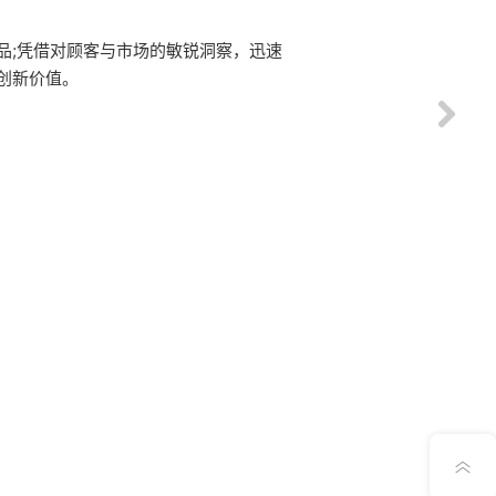
品;凭借对顾客与市场的敏锐洞察，迅速
创新价值。
App下载
公众号
意见反馈